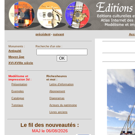
précédent
-
suivant
Acc
Monuments :
Recherche d'un site :
Antiquité
Moyen âge
XVI-XVIIIe siècle
Modélisme et
Richesheures
impression 3d :
et moi :
Présentation
Lettre d'information
Exemples
Abonnement
Catalogue
Diaporamas
Tutoriaux
Acteurs du patrimoine
Livres anciens
Le fil des nouveautés :
MAJ le 06/08/2026