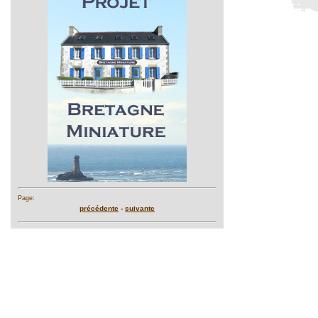
Page:
précédente
-
suivante