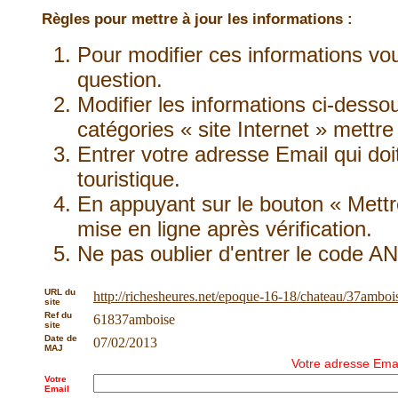
Règles pour mettre à jour les informations :
Pour modifier ces informations vous
question.
Modifier les informations ci-desso
catégories « site Internet » mett
Entrer votre adresse Email qui doit
touristique.
En appuyant sur le bouton « Mettr
mise en ligne après vérification.
Ne pas oublier d'entrer le code 
URL du
http://richesheures.net/epoque-16-18/chateau/37amboi
site
Ref du
61837amboise
site
Date de
07/02/2013
MAJ
Votre adresse Emai
Votre
Email