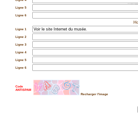
Ligne 5
Ligne 6
Ho
Ligne 1
Ligne 2
Ligne 3
Ligne 4
Ligne 5
Ligne 6
Code
ANTISPAM
Recharger l'image