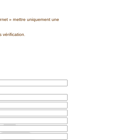
ternet » mettre uniquement une
vérification.