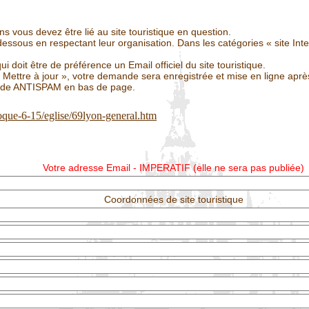
ns vous devez être lié au site touristique en question.
-dessous en respectant leur organisation. Dans les catégories « site In
i doit être de préférence un Email officiel du site touristique.
Mettre à jour », votre demande sera enregistrée et mise en ligne après 
 code ANTISPAM en bas de page.
poque-6-15/eglise/69lyon-general.htm
Votre adresse Email - IMPERATIF (elle ne sera pas publiée)
Coordonnées de site touristique