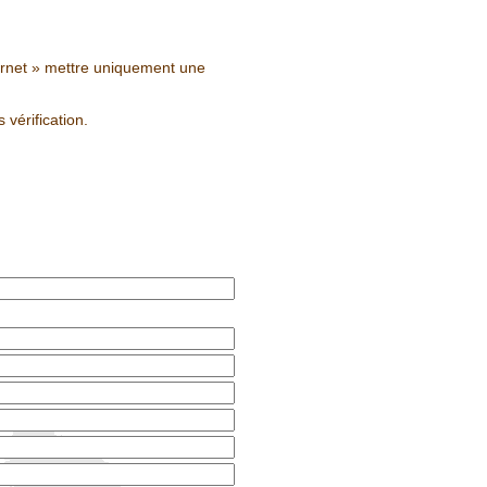
ternet » mettre uniquement une
vérification.