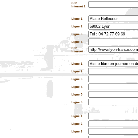
Site
Internet 2
Ligne 1
Ligne 2
Ligne 3
Ligne 4
Site
Internet
Ligne 1
Ligne 2
Ligne 3
Ligne 4
Ligne 5
Ligne 6
Ligne 1
Ligne 2
Ligne 3