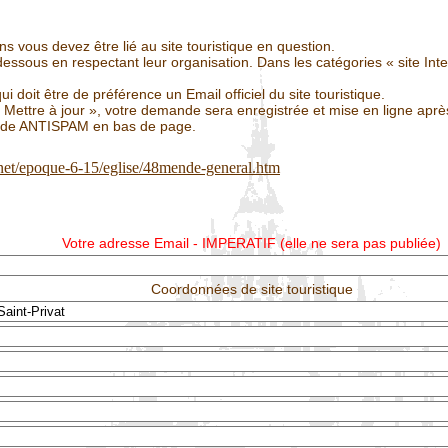
ns vous devez être lié au site touristique en question.
-dessous en respectant leur organisation. Dans les catégories « site In
i doit être de préférence un Email officiel du site touristique.
Mettre à jour », votre demande sera enregistrée et mise en ligne après 
 code ANTISPAM en bas de page.
net/epoque-6-15/eglise/48mende-general.htm
Votre adresse Email - IMPERATIF (elle ne sera pas publiée)
Coordonnées de site touristique