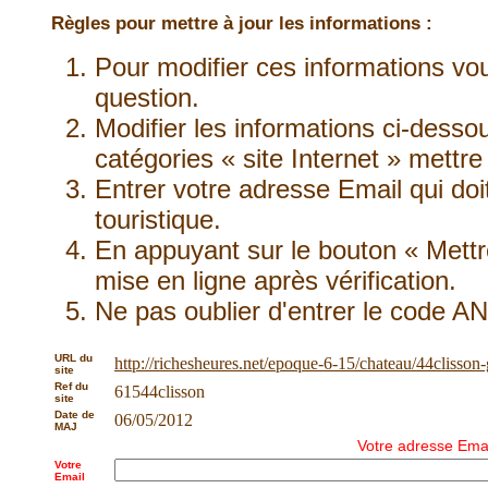
Règles pour mettre à jour les informations :
Pour modifier ces informations vous
question.
Modifier les informations ci-desso
catégories « site Internet » mett
Entrer votre adresse Email qui doit
touristique.
En appuyant sur le bouton « Mettr
mise en ligne après vérification.
Ne pas oublier d'entrer le code 
URL du
http://richesheures.net/epoque-6-15/chateau/44clisson
site
Ref du
61544clisson
site
Date de
06/05/2012
MAJ
Votre adresse Emai
Votre
Email