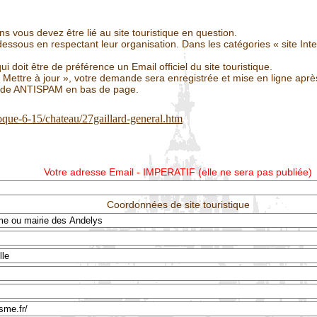
ns vous devez être lié au site touristique en question.
-dessous en respectant leur organisation. Dans les catégories « site In
i doit être de préférence un Email officiel du site touristique.
Mettre à jour », votre demande sera enregistrée et mise en ligne après 
 code ANTISPAM en bas de page.
poque-6-15/chateau/27gaillard-general.htm
Votre adresse Email - IMPERATIF (elle ne sera pas publiée)
Coordonnées de site touristique