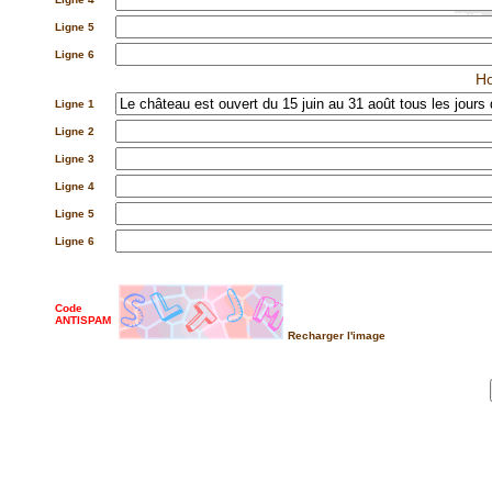
Ligne 5
Ligne 6
Ho
Ligne 1
Ligne 2
Ligne 3
Ligne 4
Ligne 5
Ligne 6
Code
ANTISPAM
Recharger l'image