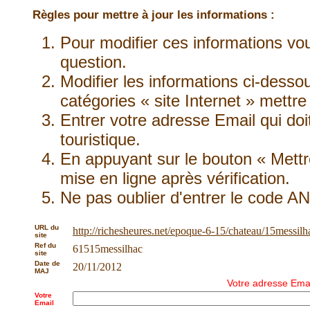
Règles pour mettre à jour les informations :
Pour modifier ces informations vous
question.
Modifier les informations ci-desso
catégories « site Internet » mett
Entrer votre adresse Email qui doit
touristique.
En appuyant sur le bouton « Mettr
mise en ligne après vérification.
Ne pas oublier d'entrer le code 
URL du
http://richesheures.net/epoque-6-15/chateau/15messilh
site
Ref du
61515messilhac
site
Date de
20/11/2012
MAJ
Votre adresse Emai
Votre
Email