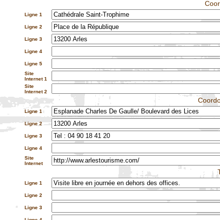
Coor
Ligne 1
Ligne 2
Ligne 3
Ligne 4
Ligne 5
Site
Internet 1
Site
Internet 2
Coordo
Ligne 1
Ligne 2
Ligne 3
Ligne 4
Site
Internet
Ligne 1
Ligne 2
Ligne 3
Ligne 4