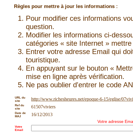
Règles pour mettre à jour les informations :
Pour modifier ces informations vous
question.
Modifier les informations ci-desso
catégories « site Internet » mett
Entrer votre adresse Email qui doit
touristique.
En appuyant sur le bouton « Mettr
mise en ligne après vérification.
Ne pas oublier d'entrer le code 
URL du
http://www.richesheures.net/epoque-6-15/eglise/07viv
site
Ref du
61507viviers
site
Date de
16/12/2013
MAJ
Votre adresse Emai
Votre
Email